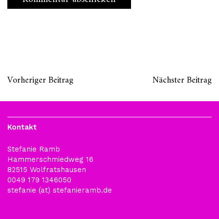
Vorheriger Beitrag
Nächster Beitrag
Kontakt
Stefanie Ramb
Hammerschmiedweg 16
82515 Wolfratshausen
0049 179 1346050
stefanie (at) stefanieramb.de