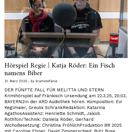
Hörspiel Regie | Katja Röder: Ein Fisch
namens Biber
21. März 2025
by
kramstefanie
DER FÜNFTE FALL FÜR MELITTA UND STERN
Krimihörspiel auf Fränkisch Ursendung am 22.3.25, 20:03,
BAYERN2In der ARD Audiothek hören. Komposition: Evi
Keglmaier, Greulix SchrankRedaktion: Katarina
AgathosAssistenz: Henriette Schmidt, Jakob
RothTon/Technik: Daniela Röder, Gerhard
WichoBesetzung: Christina FröhlichProduktion BR 2025
mit Caroline Ebner, David Zimmerschied, Butz Buse,…