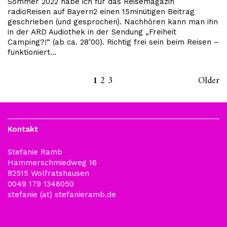
Sommer 2022 habe ich für das Reisemagazin
radioReisen auf Bayern2 einen 15minütigen Beitrag
geschrieben (und gesprochen). Nachhören kann man ihn
in der ARD Audiothek in der Sendung „Freiheit
Camping?!“ (ab ca. 28’00). Richtig frei sein beim Reisen –
funktioniert…
1
2
3
Older
Kontakt
Stefanie Ramb
Hammerschmiedweg 16
82515 Wolfratshausen
0049 179 1346050
stefanie (at) stefanieramb.de